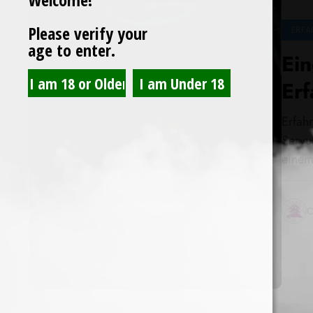
Please verify your
ERFA
age to enter.
Ei
Er
Erfah
Servu
einem
C