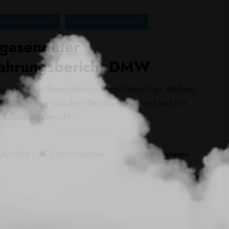
HRUNGSBERICHTE
RÄUCHERMISCHUNGEN
ngesendeter
fahrungsbericht DMW
rungsbericht Raeuchermischung Dead Man Walking
s! Quirin hier aus dem Berchtesgadener Land mit
 Erfahrungsbericht…
Weiterlesen
illyChilla
3 Kommentare