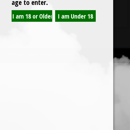
age to enter.
[theme-my-login]
NewsBlogger - Magazin und Blog
WordPress
Theme 2026 | Präsentiert von
SpiceThemes