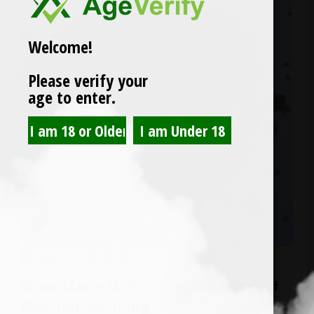
Welcome!
Please verify your
age to enter.
ERFAHRUNGSBERICHTE
RÄUCHERMISCHUNGEN
GreenZone 0,7g collectors product
Räuchermischung