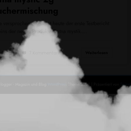
uchermischung
 versprochen erscheint heute der erste Testbericht
eins der neuen Produkte Qatna mystik.…
Weiterlesen
illyChilla
7 Kommentare
logger - Magazin und Blog
WordPress
Theme 2026 | Präsentiert von
Spice