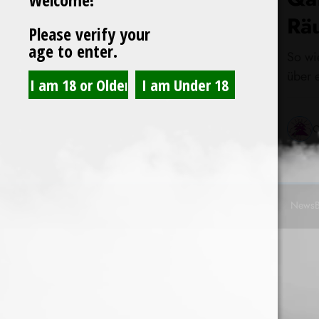
Rä
Please verify your
age to enter.
So wie
über 
C
NewsB