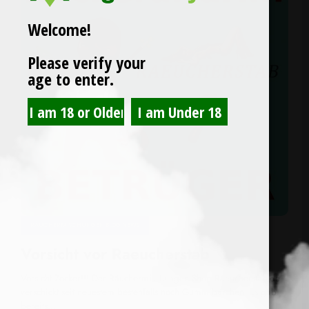
Welcome!
Please verify your
age to enter.
RÄUCHERMISCHUNGEN BLOG NEWS
Vorsicht vor Raeucherstab
Vorsicht Zocker!!! Der Räuchermischungen Shop Raeucherstab.de
verschickt seit neuestem bestenfalls noch Gummibärchen. Es gab
bereits…