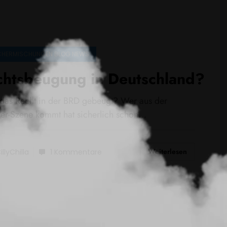
HERMISCHUNGEN BLOG NEWS
chtsbeugung in Deutschland?
das Recht in der BRD gebeugt? Wer aus der
er-Szene kommt hat sicherlich schon…
Weiterlesen
illyChilla
1 Kommentare