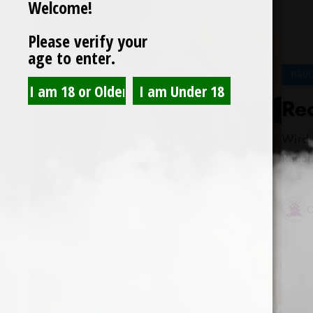
Welcome!
Please verify your
age to enter.
RÄUC
Re
Wird 
Räuch
C