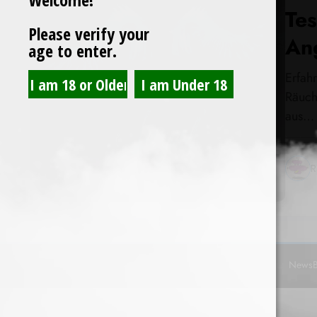
Te
Please verify your
An
age to enter.
Erfah
Räuch
aus…
R
NewsB