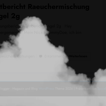
stbericht Raeuchermischung
gel 2g
rungsbericht / Testbericht Angel 2g Hey
ergemeinde! Mein Nick ist JimmyDoe, ich bin
Weiterlesen
aeuchermischungen
0 Kommentare
logger - Magazin und Blog
WordPress
Theme 2026 | Präsentiert von
Spice