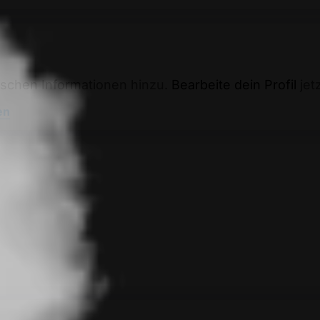
ischen Informationen hinzu.
Bearbeite dein Profil
jetz
en