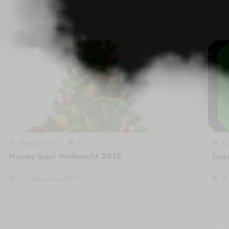
RaeucherAss
0
Ci
Happy legal Weihnacht 2016
Lega
22. Dezember 2016
8.