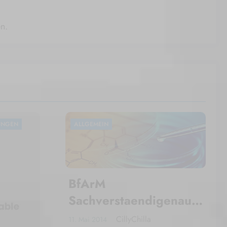
n.
UNGEN
ALLGEMEIN
BfArM
Sachverstaendigenauss
chuss
CillyChilla
11. Mai 2014