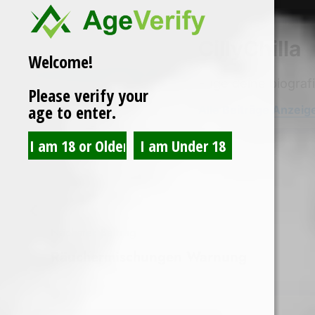
CillyChilla
Welcome!
Füge deine biograf
Please verify your
age to enter.
Alle Beiträge Anzeig
Nächster Beitrag
Räuchermischungen Warnung