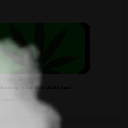
llyChilla
0
lisierung in den USA startet durch
 September 2014