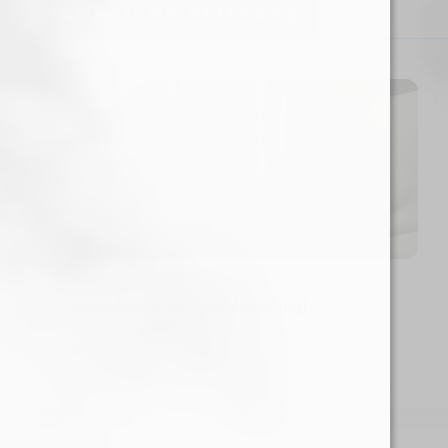
ÄHNLICHE BEITRÄGE
CillyChilla
1
Microdosing (Minimaldosierung)
26. Juli 2017