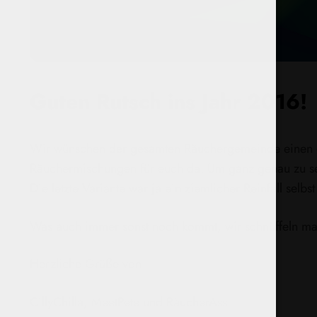
Guten Rutsch ins Jahr 2016!
Wir wünschen der gesamten Räuchergemeinde einen gut
Räuchermischungen für euch da. Um ganz genau zu sein
Die letzte Variante war ja ein ziemlicher Reinfall selbs
Was auch immer sonst noch kommt, wir schnüffeln mal
Herzliche Grüße von
CillyChilla, MeetPete und RäucherAss