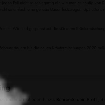
 jeden Fall nicht so schlagartig ein wie man es häufig von 
 nicht so einfach eine genaue Dauer festzulegen. Spätestens 
rüßen ist. Wir sind gespannt auf die stärkeren Kräutermischu
Februar dauern bis die neuen Kräutermischungen 2020 online
ing
ischen Informationen hinzu.
Bearbeite dein Profil
jetz