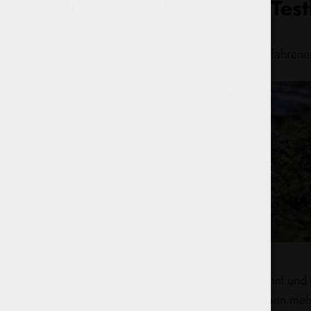
Kush Pineapple Sample, Test
Verräuchert wird ein Räucherstäbchen mit 3 erfahrenen
Kush Pineapple Inhalt
Der Geruch und die Konsistenz sind wie gewohnt und 
entzünden es sogleich. Tatsächlich dauert es dann me