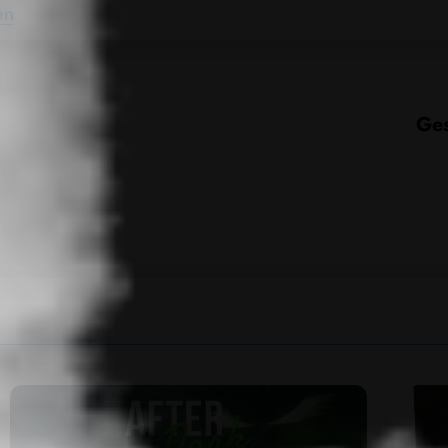
en
Ges