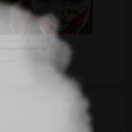
aeucherKing
3
hrungen mit Joker 4g
 Mai 2019