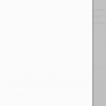
Ich habe letzte Woche das neue 
Eher in Richtung des Orginals. Ke
die sich total abschießen wollen 
Antworten
KOMMENTAR ABSCHICKEN
Kommentare