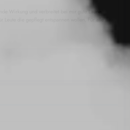
nde Wirkung und verbreitet bei mir gute Laune.
ür Leute die gepflegt entspannen wollen. Für alle