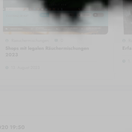
Raeuchermischungen
0
R
Shops mit legalen Räuchermischungen
Erfa
2023
1.
13. August 2023
020 19:50