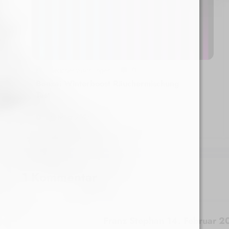
Raeuchermischungen
0
Bonzai Winterboost Räuchermischung
Test
26. März 2026
1 Kommentar
Franz Stephan
14. Februar 2