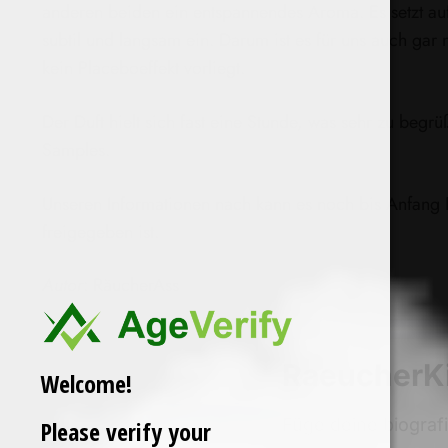
anderen beiden ein entspannendes Aroma. Es setzt auf
subtil und langsam ein. Darum ist es für uns auch gar
kein Placeboeffekt vorliegt.
Der Duft hielt sich fast eine Stunde, was sehr zu beg
Samples.
Unseren Informationen nach kann es noch bis Anfang 
freigegeben ist.
Autor
: RäucherAss
RaeucherK
Welcome!
Füge deine biograf
Please verify your