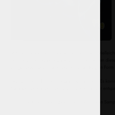
Mitte letzten Jahres dachten wir schon es wird vielle
dem deutschen Markt legal waren, jedoch waren diese n
einige Leute haben dafür bereits die Quittung in Fo
Nun gibt es endlich wieder gute Nachrichten! Es kom
Samples bekommen! Der neue Duft kommt sehr entspannt
Hier ein kurzer Erfahrungsbericht zu dem ersten Samp