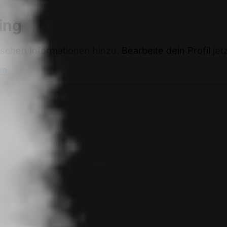
ing
ischen Informationen hinzu.
Bearbeite dein Profil
jetz
en