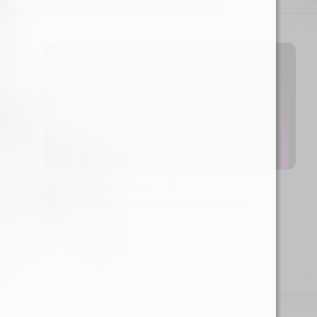
Raeuchermischungen
0
Bonzai Winterboost Räuchermischung
Test
26. März 2026