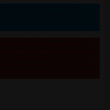
nwandfreie Reputation. Früh sind RauchGeist,
mieren. Dies machte es möglich in einem nie
urch illegale oder sogar gefährliche, giftige
 war auch dieser Shop in Deutschland gemeldet,
ung des AmG nicht rechtens und der Betreiber hatte
i und Staatsanwaltschaft vorzugehen. Mittlerweile hat
die in Deutschland absolut legal sind, dürfte es
Shop einlaufen und wieder Produkte und Kundendaten
d waren mit Versand und Produkten sehr zufrieden.