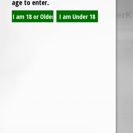
age to enter.
RaeucherK
Füge deine biograf
Alle Beiträge Anzeig
Nächster Beitrag
Dr Zee der Legal Highs Entwickler
ÄHNLICHE BEITRÄGE