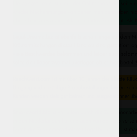
Herbalgator.com
ist einer der Onlineshops die seit vi
wieder Nachahmungen von denen man dann eben nicht si
überschaubares aber gut kontrolliertes Sortiment. Als 
Legal-Dreamz.biz
ist ebenfalls schon lange auf dem M
Kräutermischungen dieses Händlers sind garantiert le
viele Beschwerden bekommen und leider auch selbst m
sollte sich lieber zweimal überlegen ob er hier bestellt
RauchGeist.com
ist mit über 10 Jahren der älteste R
Umgang und unzählige Probebestellungen lassen keine
Kunden werden stets gut betreut und ausgezeichnet übe
Smokeworld.biz
ist vor allem durch die Zusammenarbei
in den Niederlanden hat und auch von dort aus versend
Durch die Zusammenarbeit mit Legal-highs.info ist man