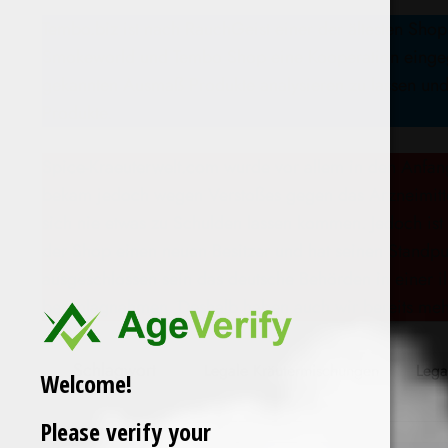
Tembo.biz
ist nach RauchGeist einer der ältesten Sho
Smokeworld und Tembo Shop eine Kooperation eingega
gekannten Ausmaß Produkte analysieren zu lassen und
Produkte.
Spice-Kraeuterwelt.com
wurde vor allem in den Anfan
bekam jedoch wegen Verstoßes gegen das Arzneimitte
sich nie etwas zu Schulden lassen kommen. Jedoch ist 
der Shop einen neuen Besitzer und hat seinen Standpun
ausgeschlossen sein das deutsche Behörden in einer 
beschlagnahmen. Deshalb haben auch wir bereits mehr
Schlagwort
Legale Kräutermischungen
Lega
Welcome!
Please verify your