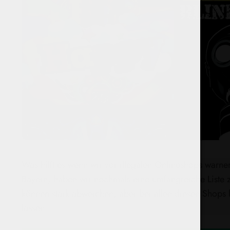
Was hilft es wenn wir vor illegalen Onlineshops warne
Bayern, haben wir nochmals eine umfangreiche Liste z
können stark abweichen, aber bei allen diesen Shops 
lassen.