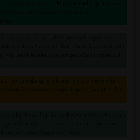
. Es gibt ja von diversen
Räuchermischungen
immer
tzte Herbalgator von Anfang an auf ein
treut!
en Sortimente im Bereich Räuchermischungen. Auch
stätigt. Jedoch haben wir über diesen Shop auch sehr
. Wer seine legalen Mischungen schnell haben will
äe. Die jahrelange Erfahrung, ein professioneller
seriöseste Räuchermischungenshop überhaupt ist. Die
 deutscher Headshop der mittlerweile seinen Hauptsitz
 legal in Deutschland zu erwerben und zu besitzen.
einen sehr guten Support vertrauen.