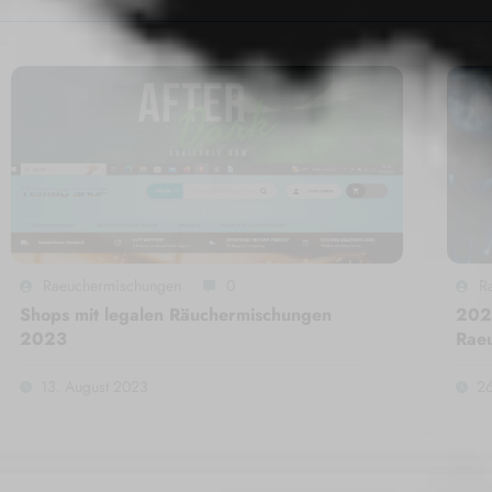
Raeuchermischungen
0
R
Shops mit legalen Räuchermischungen
2020
2023
Rae
13. August 2023
26