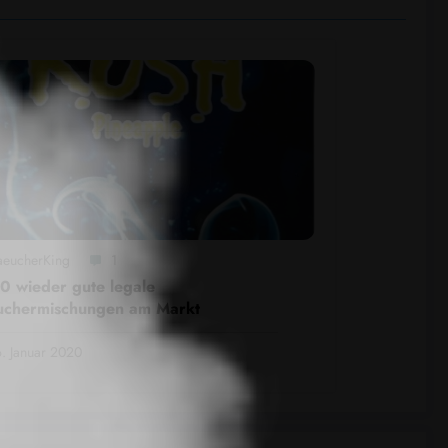
aeucherKing
1
 wieder gute legale
uchermischungen am Markt
. Januar 2020