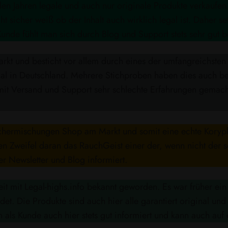
elen Jahren legale und auch nur originale Produkte verkaufen
cher weiß ob der Inhalt auch wirklich legal ist. Daher se
Kunde fühlt man sich durch Blog und Support stets sehr gut be
arkt und besticht vor allem durch eines der umfangreichst
gal in Deutschland. Mehrere Stichproben haben dies auch be
it Versand und Support sehr schlechte Erfahrungen gemacht
!
äuchermischungen Shop am Markt und somit eine echte Koryph
n Zweifel daran das RauchGeist einer der, wenn nicht der 
r Newsletter und Blog informiert.
t mit Legal-highs.info bekannt geworden. Es war früher ein
et. Die Produkte sind auch hier alle garantiert original und
 als Kunde auch hier stets gut informiert und kann auch auf 