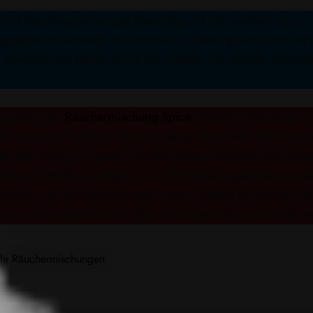
ps im Räuchermischungen Gewerbe und hat ebenfalls eine ei
ngen und konnten so Kosten für aufwändige Analysen mini
 bewahrte die Shops sowie die Kunden vor großem Schaden d
gszeiten der
Räuchermischung Spice
bekannt. Ursprünglich
l Gesetzes Probleme. Wie wir heute wissen war die Anwend
es fast unmöglich gegen rechtswidriges Verhalten von Polize
kt nach Holland verlegt. Da nur Produkte angeboten werden 
illegalen, länderübergreifenden Aktion wieder bei diesem 
fach ohne Bedenken bei Spice-kraeuterwelt.com bestellt un
le Räuchermischungen