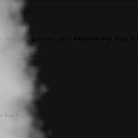
ischen Informationen hinzu.
Bearbeite dein Profil
jetz
en
ellen?