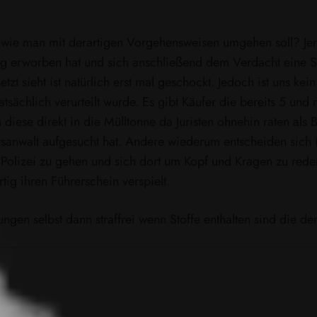
e wie man mit derartigen Vorgehensweisen umgehen soll? Je
 erworben hat und sich anschließend dem Verdacht eine S
zt sieht ist natürlich erst mal geschockt. Jedoch ist uns kein
atsächlich verurteilt wurde. Es gibt Käufer die bereits 5 u
diese direkt in die Mülltonne da Juristen ohnehin raten als 
anwalt aufgesucht hat. Andere wiederum entscheiden sich (o
 Polizei zu gehen und sich dort um Kopf und Kragen zu rede
tig ihren Führerschein verspielt.
hungen selbst dann straffrei wenn Stoffe enthalten sind di