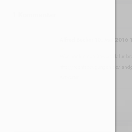
1 Kommentar
Alfred Becker
10. Mai 2016 
Wer noch einen Beweis dafür bra
http://rechtsbeugungen.de/landg
Antworten