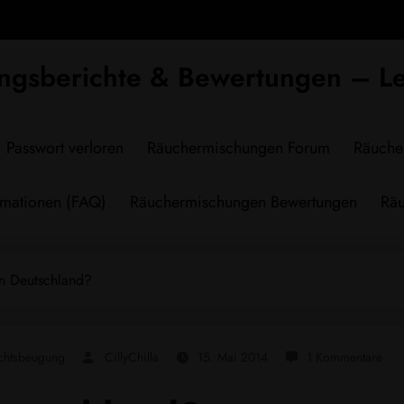
ngsberichte & Bewertungen – Le
Passwort verloren
Räuchermischungen Forum
Räuche
rmationen (FAQ)
Räuchermischungen Bewertungen
Räu
n Deutschland?
chtsbeugung
CillyChilla
15. Mai 2014
1 Kommentare