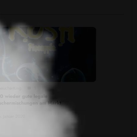
aeucherKing
1
 wieder gute legale
uchermischungen am Markt
. Januar 2020