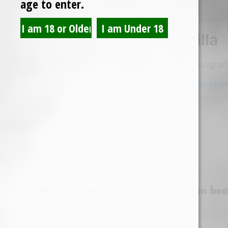
age to enter.
CillyChilla
Füge deine biograf
Alle Beiträge Anzeig
Nächster Beitrag
Wo am besten Raeuchermischungen best