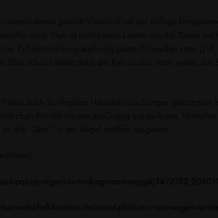
einmal davon gehört! Vielleicht hat ein Kollege beispielswe
worfen wird. Nun ist mittlerweile Leuten aus der Szene au
einer Kräutermischung ausfindig gemacht werden kann (z.B. 
ies scheint selbst dann der Fall zu sein wenn weder der 
hen Fällen auch zu illegalen Hausdurchsuchungen gekommen i
intlichen Btm-Verstössen großzügig aus zu legen. Hinterher 
da die “Täter“ in der Regel straffrei ausgehen.
chlesen:
kain-polizei-organisierte-drogenschmuggel,1472782,20801
nwaltschaft-koblenz-rheinland-pfalz-im-visier-wegen-vermut