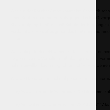
Wer aus der Räucher-Szene kommt hat sicherlich schon 
einen Brief in dem ihm Verstoß gegen das BtmG vorge
Strafverfolgungsbehörden ist! Sobald der Empfänger 
Verdacht des Verstoßes gegen das BtmG angenommen. D
hatten.
Was viele jedoch nicht wissen ist das es in zahlreic
neigen dazu die Verhältnismäßigkeit gerade bei verme
Behördenwillkür kaum möglich sich effektiv zu wehren 
Wie weit Behörden manchmal gehen kann man hier na
http://www.fr-online.de/panorama/100-kilogramm-ko
http://vugwakenews.wordpress.com/2014/01/11/staatsa