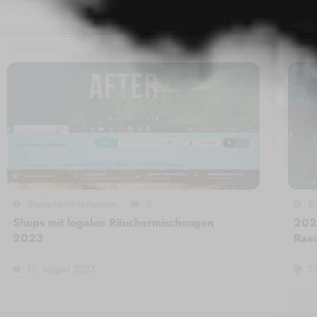
Raeuchermischungen
0
R
Shops mit legalen Räuchermischungen
2020
2023
Rae
13. August 2023
26