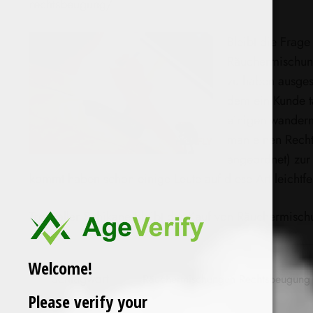
rechtsbeugung/
Bleibt die Frag
Räuchermischung
zu haben ausgeset
dem ein Kunde t
einigen wandern 
man einen Rechts
angeordnet) zur
kommt haben schon einige Leute auf diese Art leichtfer
Trotz aller Schikane bleibt der Kauf von Räuchermisc
Welcome!
Schlagwort
Räuchermischungen Rechtsbeugung
Please verify your