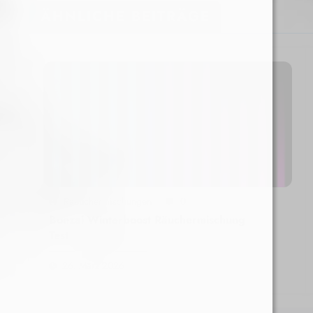
ÄHNLICHE BEITRÄGE
Raeuchermischungen
0
Bonzai Winterboost Räuchermischung
Test
26. März 2026